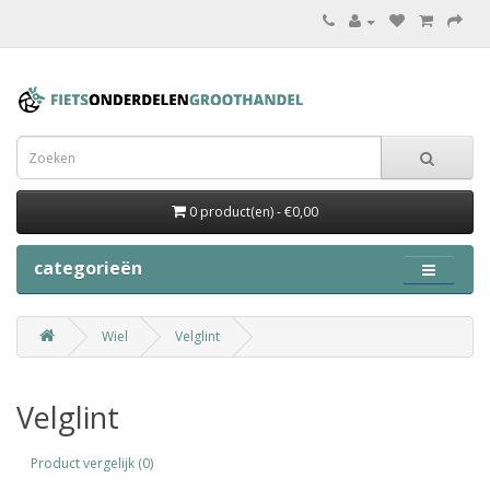
0 product(en) - €0,00
categorieën
Wiel
Velglint
Velglint
Product vergelijk (0)