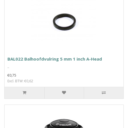
BAL022 Balhoofdvulring 5 mm 1 inch A-Head
..
€0,75
Excl. BTW: €0,62