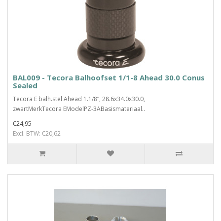
BAL009 - Tecora Balhoofset 1/1-8 Ahead 30.0 Conus
Sealed
Tecora E balh.stel Ahead 1.1/8“, 28.6x34.0x30.0,
zwartMerkTecora EModelPZ-3ABasismateriaal..
€24,95
Excl. BTW: €20,62