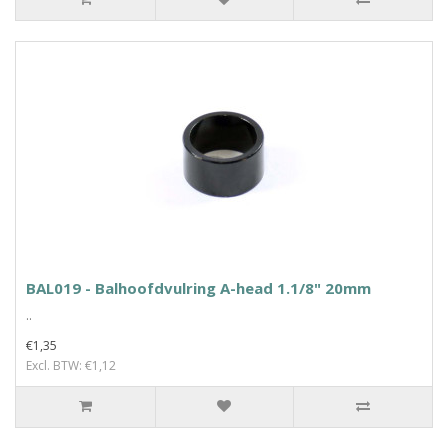
BAL019 - Balhoofdvulring A-head 1.1/8" 20mm
..
€1,35
Excl. BTW: €1,12