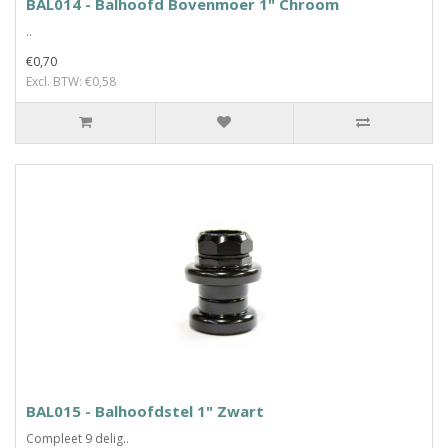
BAL014 - Balhoofd Bovenmoer 1" Chroom
..
€0,70
Excl. BTW: €0,58
BAL015 - Balhoofdstel 1" Zwart
Compleet 9 delig..