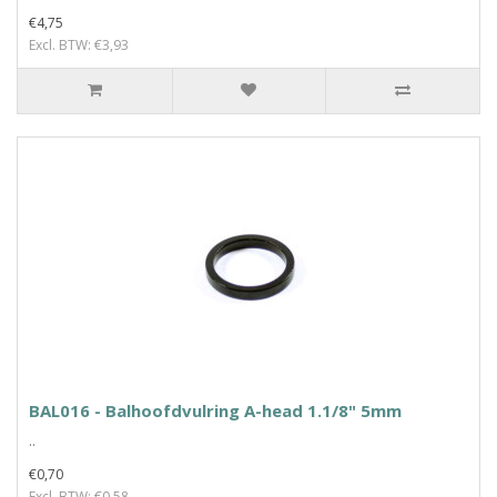
€4,75
Excl. BTW: €3,93
BAL016 - Balhoofdvulring A-head 1.1/8" 5mm
..
€0,70
Excl. BTW: €0,58