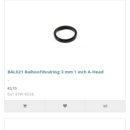
BAL021 Balhoofdvulring 3 mm 1 inch A-Head
..
€0,70
Excl. BTW: €0,58