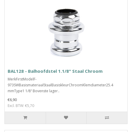
BAL128 - Balhoofdstel 1.1/8" Staal Chroom
MerkFirstModelF-
973SWBasismateriaalStaalBasiskleurChroomKlemdiameter25.4
mmType1 1/8“ Bovenste lager..
€6,90
Excl. BTW: €5,70