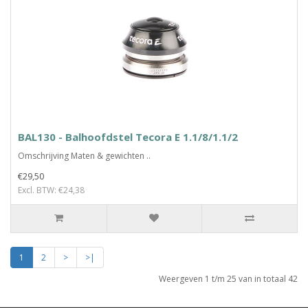
BAL130 - Balhoofdstel Tecora E 1.1/8/1.1/2
Omschrijving Maten & gewichten ..
€29,50
Excl. BTW: €24,38
1
2
>
>|
Weergeven 1 t/m 25 van in totaal 42