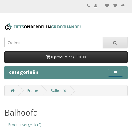
0 product(en) - €0,00
categorieën
Frame
Balhoofd
Balhoofd
Product vergelijk (0)