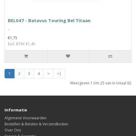
BEL047 - Batavus Touring Bel Titaan
..
€1,75
Excl. BTW: €1,45
1
2
3
4
>
>|
Weergeven 1 t/m 25 van in totaal 82
Informatie
Algemene Voorwaarden
Bestellen & Betalen & Verzendkosten
Over Ons