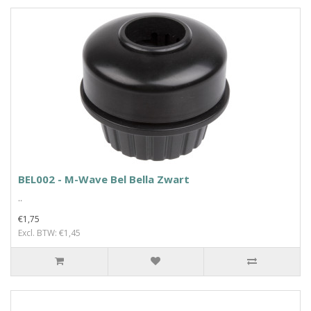
BEL002 - M-Wave Bel Bella Zwart
..
€1,75
Excl. BTW: €1,45