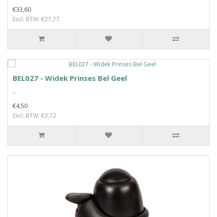
€33,60
Excl. BTW: €27,77
BEL027 - Widek Prinses Bel Geel
..
€4,50
Excl. BTW: €3,72