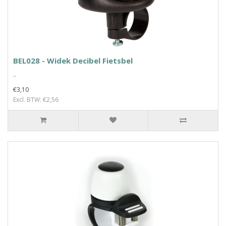
BEL028 - Widek Decibel Fietsbel
..
€3,10
Excl. BTW: €2,56