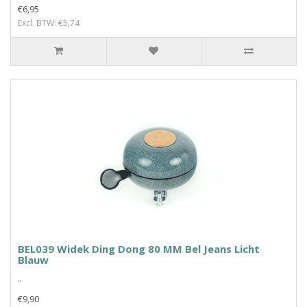
€6,95
Excl. BTW: €5,74
BEL039 Widek Ding Dong 80 MM Bel Jeans Licht
Blauw
..
€9,90