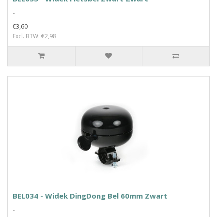
..
€3,60
Excl. BTW: €2,98
BEL034 - Widek DingDong Bel 60mm Zwart
..