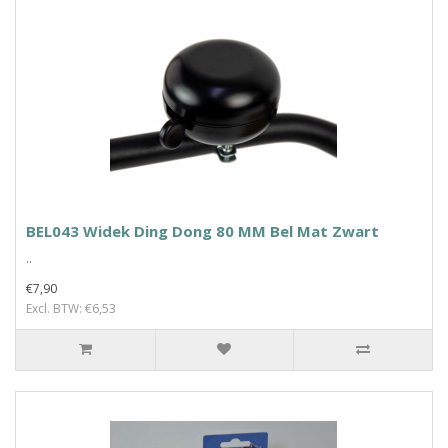
BEL043 Widek Ding Dong 80 MM Bel Mat Zwart
..
€7,90
Excl. BTW: €6,53