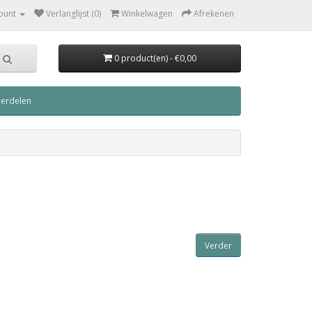
ount
Verlanglijst (0)
Winkelwagen
Afrekenen
0 product(en) - €0,00
derdelen
Verder