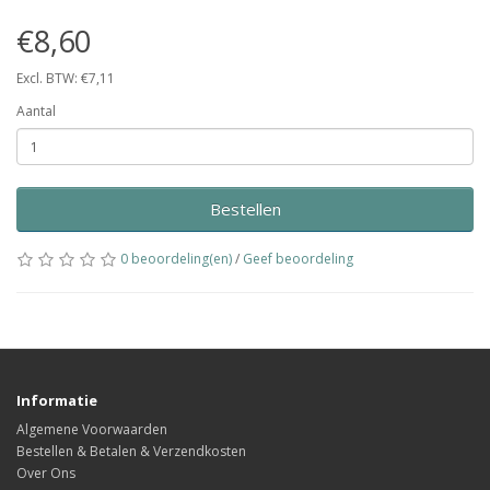
€8,60
Excl. BTW: €7,11
Aantal
Bestellen
0 beoordeling(en)
/
Geef beoordeling
Informatie
Algemene Voorwaarden
Bestellen & Betalen & Verzendkosten
Over Ons