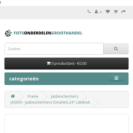
f
0 product(en) - €0,00
categorieën
Frame
Jasbeschermers
JAS050 - Jasbeschermers Omafiets 24" Lakdoek