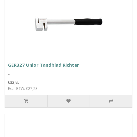
GER327 Unior Tandblad Richter
..
€32,95
Excl. BTW: €27,23