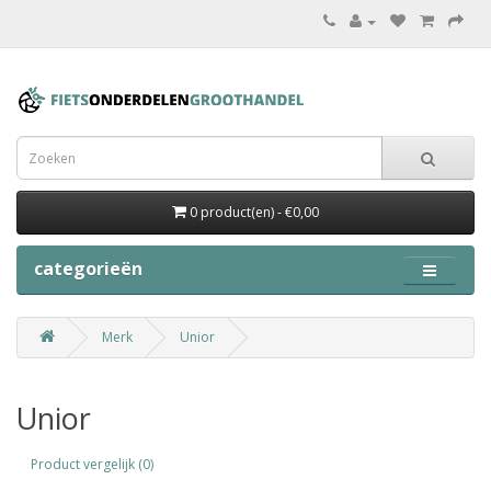
0 product(en) - €0,00
categorieën
Merk
Unior
Unior
Product vergelijk (0)