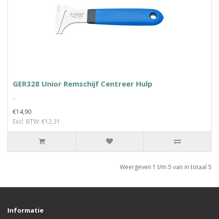
GER328 Unior Remschijf Centreer Hulp
..
€14,90
Excl. BTW: €12,31
Weergeven 1 t/m 5 van in totaal 5
Informatie