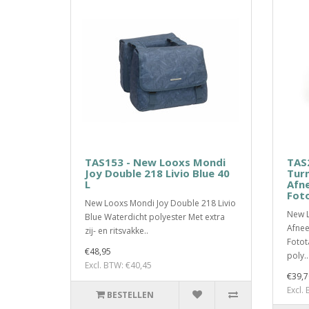
TAS153 - New Looxs Mondi
TAS
Joy Double 218 Livio Blue 40
Tur
L
Afn
Foto
New Looxs Mondi Joy Double 218 Livio
New L
Blue Waterdicht polyester Met extra
Afnee
zij- en ritsvakke..
Fotot
€48,95
poly..
Excl. BTW: €40,45
€39,7
Excl.
BESTELLEN