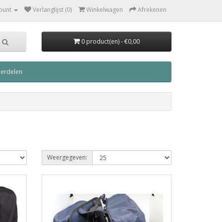
ount
Verlanglijst (0)
Winkelwagen
Afrekenen
0 product(en) - €0,00
derdelen
Weergegeven: