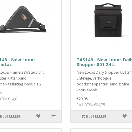
148 - New Looxs
TAS149 - New Looxs Dail
metas
Shopper 001 24 L
ooxs FrametasWaterdicht
New Looxs Daily Shopper 001 24
ster Klittenband
L Stevige, verhoogde
ing Ritssluiting Inhoud 1.2 ..
boodschappentas Handig ruim
voorvak&nb..
5
 BTW: €14,01
€29,95
Excl. BTW: €24,75
BESTELLEN
BESTELLEN