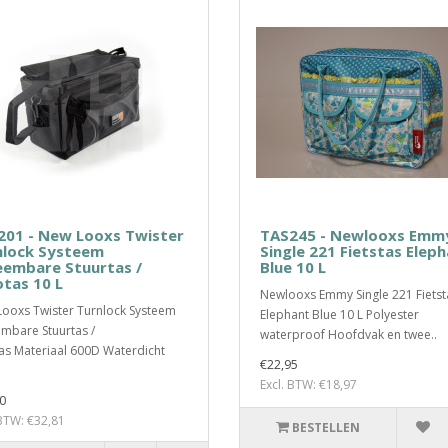
201 - New Looxs Twister
TAS245 - Newlooxs Emm
nlock Systeem
Single 221 Fietstas Elep
eembare Stuurtas /
Blue 10 L
tas 10 L
Newlooxs Emmy Single 221 Fietst
ooxs Twister Turnlock Systeem
Elephant Blue 10 L Polyester
mbare Stuurtas /
waterproof Hoofdvak en twee..
as Materiaal 600D Waterdicht
€22,95
Excl. BTW: €18,97
0
 BTW: €32,81
BESTELLEN