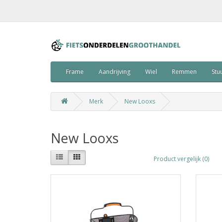
Frame
Aandrijving
Wiel
Remmen
Stu
Merk
New Looxs
New Looxs
Product vergelijk (0)