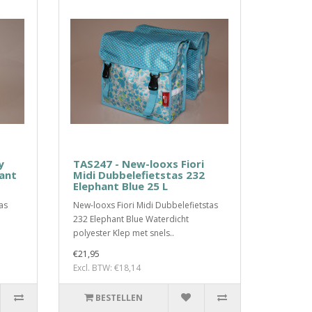
y
TAS247 - New-looxs Fiori
hant
Midi Dubbelefietstas 232
Elephant Blue 25 L
as
New-looxs Fiori Midi Dubbelefietstas
232 Elephant Blue Waterdicht
polyester Klep met snels..
€21,95
Excl. BTW: €18,14
BESTELLEN