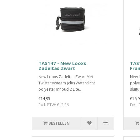
TAS147 - New Looxs
TAS
Zadeltas Zwart
Fra
New Looxs Zadeltas Zwart Met
New L
Twistersysteem (clic) Waterdicht
polye
polyester Inhoud 2 Lite..
sluitu
€14,95
€16,9
Excl. BTW: €12,36
Excl.
BESTELLEN