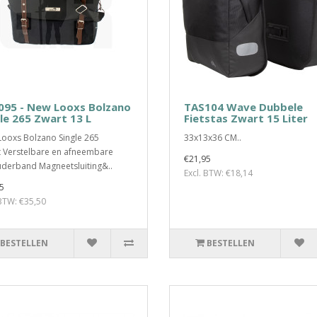
095 - New Looxs Bolzano
TAS104 Wave Dubbele
le 265 Zwart 13 L
Fietstas Zwart 15 Liter
ooxs Bolzano Single 265
33x13x36 CM..
 Verstelbare en afneembare
€21,95
derband Magneetsluiting&..
Excl. BTW: €18,14
5
 BTW: €35,50
BESTELLEN
BESTELLEN