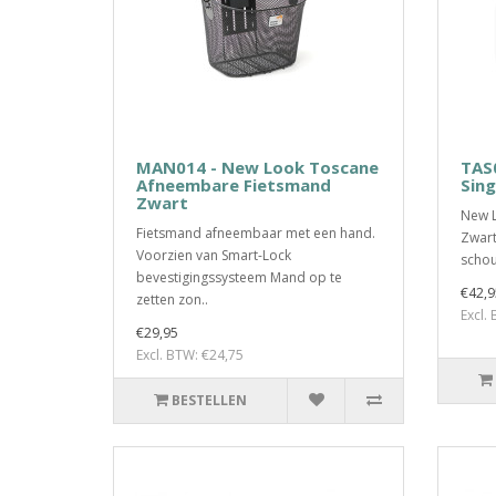
MAN014 - New Look Toscane
TAS
Afneembare Fietsmand
Sing
Zwart
New L
Fietsmand afneembaar met een hand.
Zwart
Voorzien van Smart-Lock
schou
bevestigingssysteem Mand op te
€42,9
zetten zon..
Excl.
€29,95
Excl. BTW: €24,75
BESTELLEN