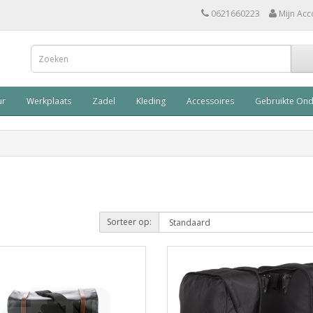
0621660223
Mijn Acc
ur
Werkplaats
Zadel
Kleding
Accessoires
Gebruikte On
Sorteer op: