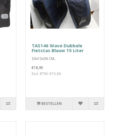
TAS146 Wave Dubbele
Fietstas Blauw 15 Liter
33x13x36 CM..
€18,95
Excl. BTW: €15,66
BESTELLEN