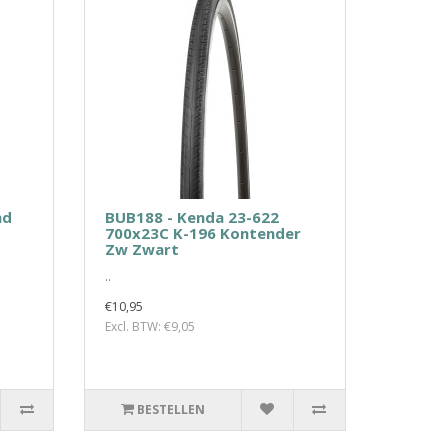
nd
BUB188 - Kenda 23-622
700x23C K-196 Kontender
Zw Zwart
..
€10,95
Excl. BTW: €9,05
BESTELLEN