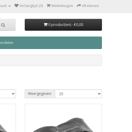
ount
Verlanglijst (0)
Winkelwagen
Afrekenen
0 product(en) - €0,00
derdelen
Weergegeven: