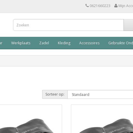
0621660223
Mijn Acc
ur
Werkplaats
Zadel
Kleding
Accessoires
Gebruikte On
Sorteer op: