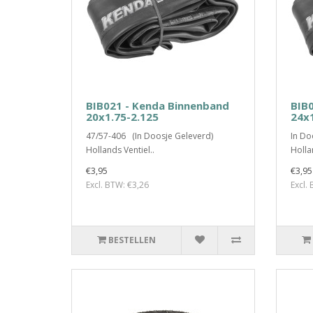
BIB021 - Kenda Binnenband
BIB
20x1.75-2.125
24x1
47/57-406 (In Doosje Geleverd)
In Do
Hollands Ventiel..
Holla
€3,95
€3,95
Excl. BTW: €3,26
Excl.
BESTELLEN