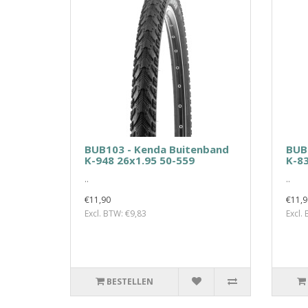
BUB103 - Kenda Buitenband
BUB
K-948 26x1.95 50-559
K-83
..
..
€11,90
€11,9
Excl. BTW: €9,83
Excl.
BESTELLEN