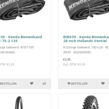
030 - Kenda Binnenband
BIB039 - Kenda Binnenb
.75-2.125
28 Inch Hollands Ventiel
osje Geleverd 47/57-507
In Doosje Geleverd 700 x 28 - 45 
nds Ventiel..
28/47 - 622/630/635..
€3,95
 BTW: €3,26
Excl. BTW: €3,26
BESTELLEN
BESTELLEN