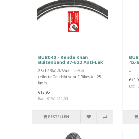
BUB040 - Kenda Khan
BUB
Buitenband 37-622 Anti-Lek
42-6
28x1.5/8x1.3/8Anti-LekMet
..
reflectieGeschikt voor E-Bikes tot 25
€13,9
km/h..
Excl.
€13,95
Excl. BTW: €11,53
BESTELLEN