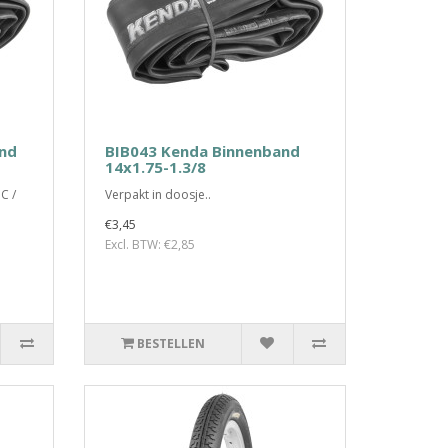
and
BIB043 Kenda Binnenband
14x1.75-1.3/8
C /
Verpakt in doosje..
€3,45
Excl. BTW: €2,85
BESTELLEN