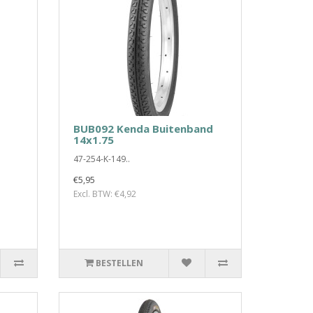
BUB092 Kenda Buitenband
14x1.75
47-254-K-149..
€5,95
Excl. BTW: €4,92
BESTELLEN