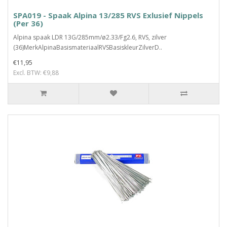
SPA019 - Spaak Alpina 13/285 RVS Exlusief Nippels
(Per 36)
Alpina spaak LDR 13G/285mm/ø2.33/Fg2.6, RVS, zilver
(36)MerkAlpinaBasismateriaalRVSBasiskleurZilverD..
€11,95
Excl. BTW: €9,88