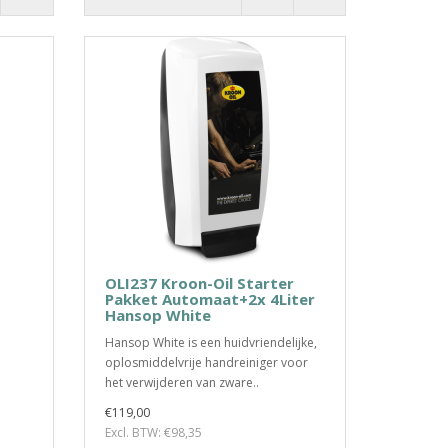
OLI237 Kroon-Oil Starter
Pakket Automaat+2x 4Liter
Hansop White
Hansop White is een huidvriendelijke,
oplosmiddelvrije handreiniger voor
het verwijderen van zware..
€119,00
Excl. BTW: €98,35