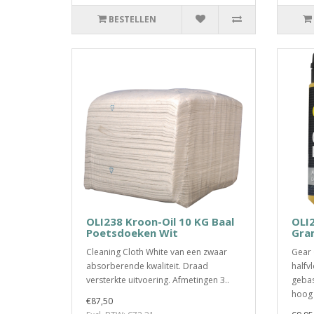
BESTELLEN
OLI238 Kroon-Oil 10 KG Baal
OLI2
Poetsdoeken Wit
Gra
Cleaning Cloth White van een zwaar
Gear 
absorberende kwaliteit. Draad
halfv
versterkte uitvoering. Afmetingen 3..
gebas
hoog v
€87,50