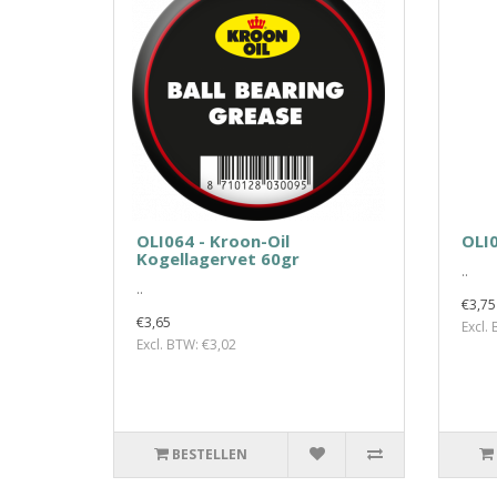
OLI064 - Kroon-Oil
OLI0
Kogellagervet 60gr
..
..
€3,75
€3,65
Excl.
Excl. BTW: €3,02
BESTELLEN