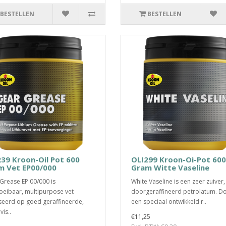
BESTELLEN
BESTELLEN
39 Kroon-Oil Pot 600
OLI299 Kroon-Oi-Pot 600
m Vet EP00/000
Gram Witte Vaseline
Grease EP 00/000 is
White Vaseline is een zeer zuiver,
loeibaar, multipurpose vet
doorgeraffineerd petrolatum. D
eerd op goed geraffineerde,
een speciaal ontwikkeld r..
is..
€11,25