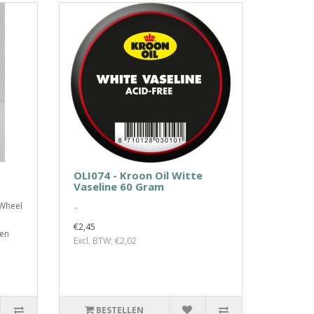
OLI074 - Kroon Oil Witte
Vaseline 60 Gram
mWheel
..
€2,45
len
Excl. BTW: €2,02
BESTELLEN