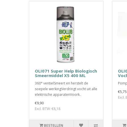
OLI071 Super Help Biologisch
OLI0
Smeermiddel X5 400 ML
Voc
360° ventielSmeert en herstelt de
Pompv
soepele werkingVerdringt vocht uit alle
€5,75
elektrische apparatenVoork..
Excl.
€9,90
Excl. BTW: €8,18
BESTELLEN