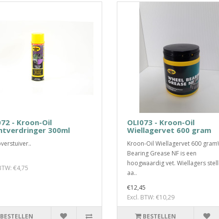
72 - Kroon-Oil
OLI073 - Kroon-Oil
htverdringer 300ml
Wiellagervet 600 gram
erstuiver..
Kroon-Oil Wiellagervet 600 gra
Bearing Grease NF is een
hoogwaardig vet. Wiellagers stel
 BTW: €4,75
aa..
€12,45
Excl. BTW: €10,29
BESTELLEN
BESTELLEN