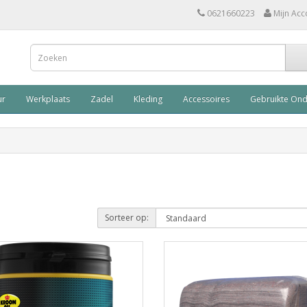
0621660223
Mijn Acc
ur
Werkplaats
Zadel
Kleding
Accessoires
Gebruikte On
Sorteer op: