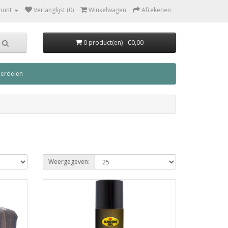
ount
Verlanglijst (0)
Winkelwagen
Afrekenen
0 product(en) - €0,00
derdelen
Weergegeven: