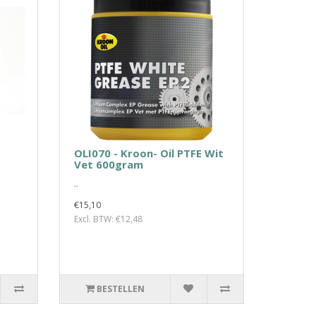
OLI070 - Kroon- Oil PTFE Wit
Vet 600gram
..
€15,10
Excl. BTW: €12,48
BESTELLEN