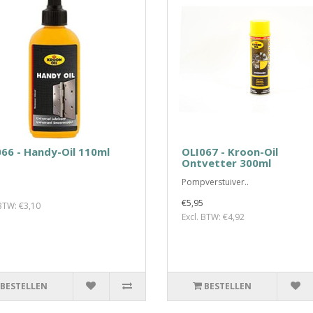
66 - Handy-Oil 110ml
OLI067 - Kroon-Oil
Ontvetter 300ml
Pompverstuiver..
€5,95
 BTW: €3,10
Excl. BTW: €4,92
BESTELLEN
BESTELLEN