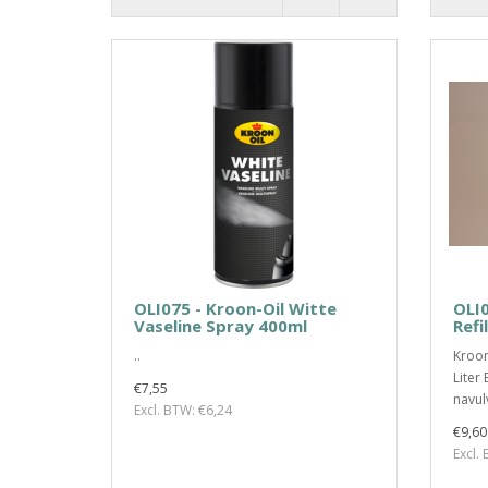
OLI075 - Kroon-Oil Witte
OLI0
Vaseline Spray 400ml
Refi
..
Kroon
Liter 
€7,55
navul
Excl. BTW: €6,24
€9,60
Excl.