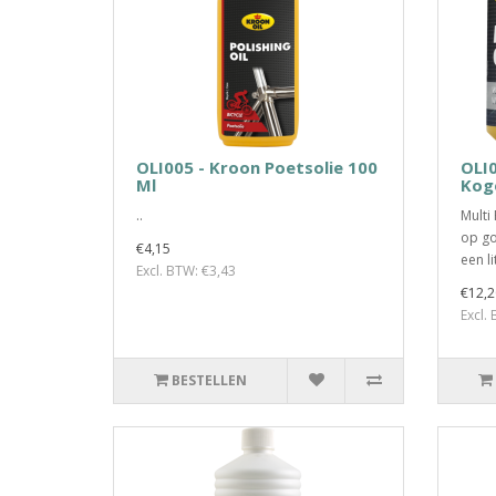
OLI005 - Kroon Poetsolie 100
OLI0
Ml
Kog
..
Multi
op go
€4,15
een l
Excl. BTW: €3,43
€12,2
Excl.
BESTELLEN