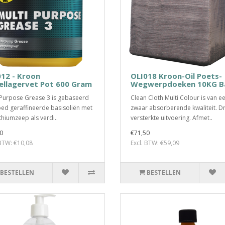
12 - Kroon
OLI018 Kroon-Oil Poets-
ellagervet Pot 600 Gram
Wegwerpdoeken 10KG B
 Purpose Grease 3 is gebaseerd
Clean Cloth Multi Colour is van e
ed geraffineerde basisoliën met
zwaar absorberende kwaliteit. D
ithiumzeep als verdi..
versterkte uitvoering. Afmet..
0
€71,50
 BTW: €10,08
Excl. BTW: €59,09
BESTELLEN
BESTELLEN