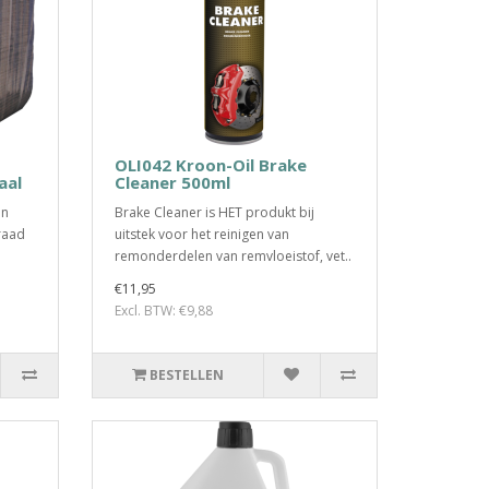
OLI042 Kroon-Oil Brake
aal
Cleaner 500ml
en
Brake Cleaner is HET produkt bij
raad
uitstek voor het reinigen van
remonderdelen van remvloeistof, vet..
€11,95
Excl. BTW: €9,88
BESTELLEN