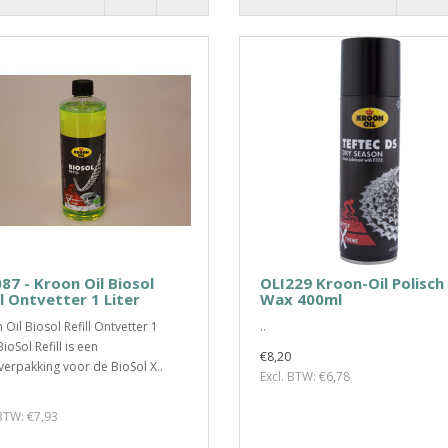
87 - Kroon Oil Biosol
OLI229 Kroon-Oil Polisch
ll Ontvetter 1 Liter
Wax 400ml
 Oil Biosol Refill Ontvetter 1
..
BioSol Refill is een
€8,20
verpakking voor de BioSol X..
Excl. BTW: €6,78
 BTW: €7,93