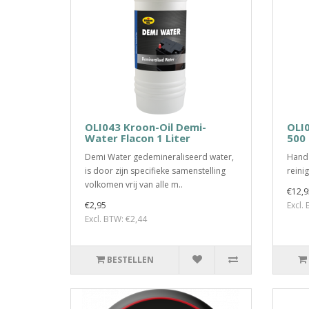
OLI043 Kroon-Oil Demi-
OLI0
Water Flacon 1 Liter
500
Demi Water gedemineraliseerd water,
Hand 
is door zijn specifieke samenstelling
reini
volkomen vrij van alle m..
€12,9
€2,95
Excl.
Excl. BTW: €2,44
BESTELLEN