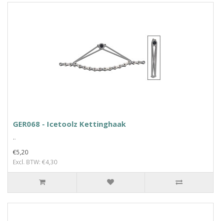
GER068 - Icetoolz Kettinghaak
..
€5,20
Excl. BTW: €4,30