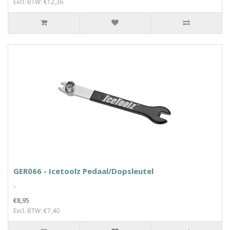
Excl. BTW: €12,36
GER066 - Icetoolz Pedaal/Dopsleutel
..
€8,95
Excl. BTW: €7,40