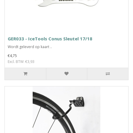
GER033 - IceTools Conus Sleutel 17/18
Wordt geleverd op kaart ..
€4,75
Excl. BTW: €3,93