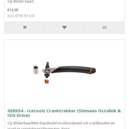
Op Blister Kaart..
€16,95
Excl. BTW: €14,01
GER054 - Icetoolz Cranktrekker (Shimano Octalink &
ISIS Drive)
Op BlisterkaartMet dopsleutel en inbussleutel om crankbouten en
crank te verwijderenAfmetingen: dops..