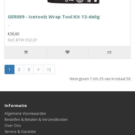
GER089 - Icetoolz Wrap Tool Kit 13-delig
..
€38,80
Excl. BTW: €32,07
1
2
3
>
>|
Weergeven 1 t/m 25 van in totaal 58
Informatie
Algemene Voorwaarden
Bestellen & Betalen & Verzendkosten
Over Ons
Service & Garantie