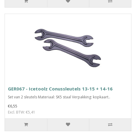
GER067 - Icetoolz Conussleutels 13-15 + 14-16
Set van 2 sleutels Materiaal: SK5 staal Verpakking: kopkaart..
€6,55
Excl. BTW: €5,41