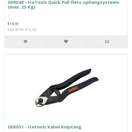
GER048 - IceToolz Quick Pull-fiets-ophangsysteem
(max. 25 Kg)
..
€18,95
Excl. BTW: €15,66
GER051 - Icetoolz Kabel Kniptang