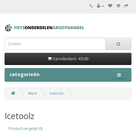
0 product(en) - €0,00
categorieën
Merk
Icetoolz
Icetoolz
Product vergelijk (0)