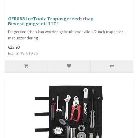
GER088 IceToolz Trapasgereedschap
Bevestigingsset-11T1
Dit gereedschap kan worden gebruikt voor alle 1/2-inch trapassen,
met uitzondering ..
€23,90
Excl. BTW: €19,75