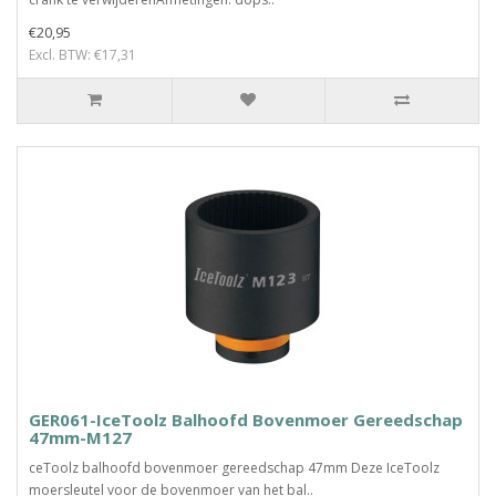
€20,95
Excl. BTW: €17,31
GER061-IceToolz Balhoofd Bovenmoer Gereedschap
47mm-M127
ceToolz balhoofd bovenmoer gereedschap 47mm Deze IceToolz
moersleutel voor de bovenmoer van het bal..