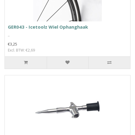
GER043 - Icetoolz Wiel Ophanghaak
..
€3,25
Excl. BTW: €2,69