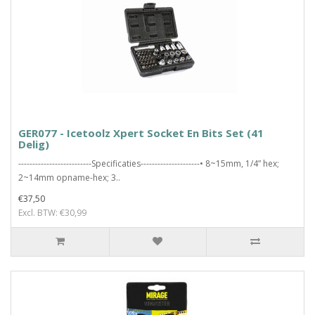
GER077 - Icetoolz Xpert Socket En Bits Set (41
Delig)
--------------------------Specificaties---------------------• 8~15mm, 1/4” hex;
2~14mm opname-hex; 3..
€37,50
Excl. BTW: €30,99