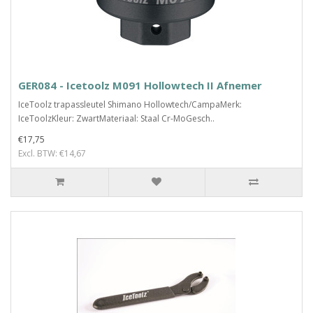
GER084 - Icetoolz M091 Hollowtech II Afnemer
IceToolz trapassleutel Shimano Hollowtech/CampaMerk:
IceToolzKleur: ZwartMateriaal: Staal Cr-MoGesch..
€17,75
Excl. BTW: €14,67